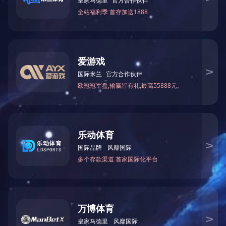
联系我们
contact us
Q Q：1757056602
手机：13348874100
座机：13348874100
地址：四川雅安市芦山县飞
仙关镇
菊花绿
材料出产于
档装饰石材，也是景观
的
岗石
品种，为目前石