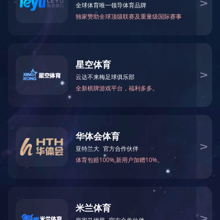
菊花绿皮革面
菊花绿
相关新闻
白麻石材：质感、耐久性与美感的
品质选择
白麻石材如何鉴别质量？
家装石材如何选择
石材空鼓的原因以及解决办法
如何鉴别白麻品质及安装时清洗方
法