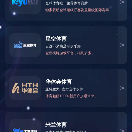
白麻石材：质感、耐久性与美感的
品质选择
白麻石材如何鉴别质量？
家装石材如何选择
石材空鼓的原因以及解决办法
如何鉴别白麻品质及安装时清洗方
法
联系我们
成都港汇天
contact us
Q Q：1757056602
手机：13348874100
座机：13348874100