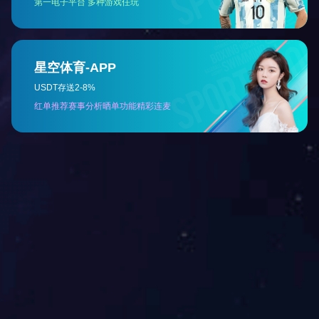
广德寺（捐赠